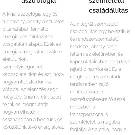
asztrológia
szemléletű
családállítás
A kínai asztrológia egy ősi
tudomány, amely a születés
Az integrál szemléletű
pillanatában fennálló
családállítás egy holisztikus
energiák és mintázatok
és rendszerszemléletű
vizsgálatán alapul. Ezek az
módszer, amely segít
energiák meghatározzák az
feltárni az életünkben és
életutunkat,
kapcsolatainkban jelen lévő
személyiségünket,
rejtett dinamikákat. Ez a
kapcsolatainkat és azt, hogy
megközelítés a családi
hogyan illeszkedünk a
rendszerben zajló
világba. Az elemzés segít
mintázatokra és
mélyebb önismeretre szert
összefüggésekre fókuszál,
tenni, és megmutatja,
miközben a
hogyan élhetünk
transzperszonális
összhangban a bennünk és
szemléletet is magába
körülöttünk lévő energiákkal.
foglalja. Az a célja, hogy a